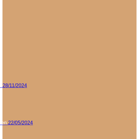
n
28/11/2024
sen
22/05/2024