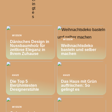
in
gt
e
s
WISSEN
WISSEN
Dänisches Design in
Nussbaumholz für
Weihnachtsdeko
zeitlose Eleganz in
basteln und selber
Ihrem Zuhause
machen
HAUS
HAUS
Die Top 5
Das Haus mit Grün
Berühmtesten
auffrischen: So
Designerstühle
gelingt es
WISSEN