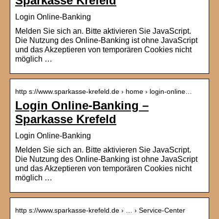
Sparkasse Krefeld
Login Online-Banking
Melden Sie sich an. Bitte aktivieren Sie JavaScript.
Die Nutzung des Online-Banking ist ohne JavaScript
und das Akzeptieren von temporären Cookies nicht
möglich …
http s://www.sparkasse-krefeld.de › home › login-online…
Login Online-Banking –
Sparkasse Krefeld
Login Online-Banking
Melden Sie sich an. Bitte aktivieren Sie JavaScript.
Die Nutzung des Online-Banking ist ohne JavaScript
und das Akzeptieren von temporären Cookies nicht
möglich …
http s://www.sparkasse-krefeld.de › … › Service-Center