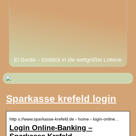
El Gordo – Einblick in die weltgrößte Lotterie
Sparkasse krefeld login
http s://www.sparkasse-krefeld.de › home › login-online…
Login Online-Banking –