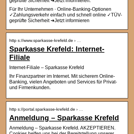
geprüfte Sicherheit ➜Jetzt informieren.
Für Ihr Unternehmen · Online-Banking-Optionen
✓Zahlungsverkehr einfach und schnell online ✓TÜV-
geprüfte Sicherheit ➜Jetzt informieren
http s://www.sparkasse-krefeld.de › …
Sparkasse Krefeld: Internet-
Filiale
Internet-Filiale – Sparkasse Krefeld
Ihr Finanzpartner im Internet. Mit sicherem Online-
Banking, vielen Angeboten und Services für Privat-
und Firmenkunden.
http s://portal.sparkasse-krefeld.de › …
Anmeldung – Sparkasse Krefeld
Anmeldung – Sparkasse Krefeld. AKZEPTIEREN.
Cookies helfen uns bei der Bereitstellung unserer