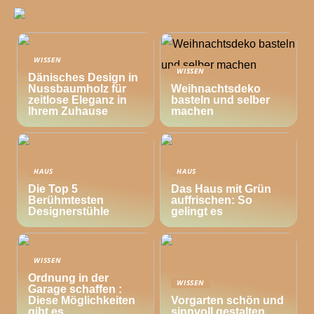
WISSEN
WISSEN
Dänisches Design in
Nussbaumholz für
Weihnachtsdeko
zeitlose Eleganz in
basteln und selber
Ihrem Zuhause
machen
HAUS
HAUS
Die Top 5
Das Haus mit Grün
Berühmtesten
auffrischen: So
Designerstühle
gelingt es
WISSEN
Ordnung in der
WISSEN
Garage schaffen :
Diese Möglichkeiten
Vorgarten schön und
gibt es
sinnvoll gestalten