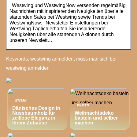
Westwing und WestwingNow versenden regelmäßig
Nachrichten mit inspirierenden Neuigkeiten über alle
startenden Sales bei Westwing sowie Trends bei
WestwingNow. Newsletter Einstellungen bei
Westwing Täglich erhalten Sie inspirierende
Neuigkeiten über alle startenden Aktionen durch
unseren Newslett…
Keywords: westwing anmelden, muss man sich bei
westwing anmelden
WISSEN
WISSEN
Dänisches Design in
Nussbaumholz für
Weihnachtsdeko
zeitlose Eleganz in
basteln und selber
Ihrem Zuhause
machen