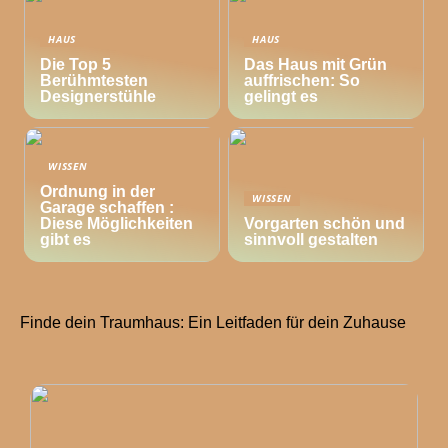
HAUS
HAUS
Die Top 5
Das Haus mit Grün
Berühmtesten
auffrischen: So
Designerstühle
gelingt es
WISSEN
Ordnung in der
WISSEN
Garage schaffen :
Diese Möglichkeiten
Vorgarten schön und
gibt es
sinnvoll gestalten
Finde dein Traumhaus: Ein Leitfaden für dein Zuhause