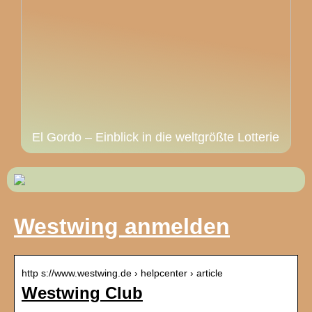
El Gordo – Einblick in die weltgrößte Lotterie
Westwing anmelden
http s://www.westwing.de › helpcenter › article
Westwing Club