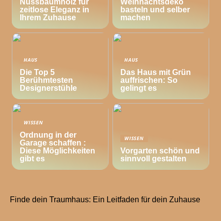
Nussbaumholz für
Weihnachtsdeko
zeitlose Eleganz in
basteln und selber
Ihrem Zuhause
machen
HAUS
HAUS
Die Top 5
Das Haus mit Grün
Berühmtesten
auffrischen: So
Designerstühle
gelingt es
WISSEN
Ordnung in der
WISSEN
Garage schaffen :
Diese Möglichkeiten
Vorgarten schön und
gibt es
sinnvoll gestalten
Finde dein Traumhaus: Ein Leitfaden für dein Zuhause